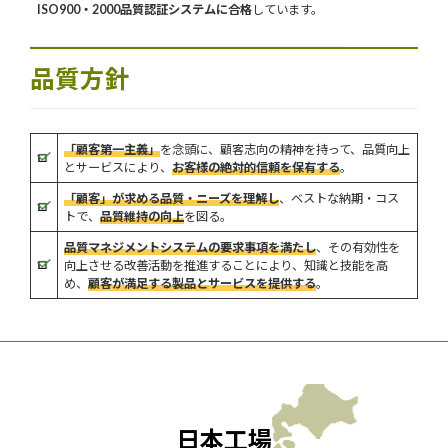
ISO900・2000品質認証システムに合格
しています。
品質方針
「顧客第一主義」
を念頭に、顧客志向の精神を持って、品質向上
とサービスにより、
お客様の絶対的信頼を保有する
。
「顧客」が求める
品
質・ニーズを理解し
、ベストな納期・コス
トで、
品質維持の向上
を図る。
品質マネジメントシステムの要求事項を満たし
、その有効性を
向上させる改善活動を推進することにより、知識と技能を高
め、
顧客が満足する製品とサービスを提供する
。
日本工場