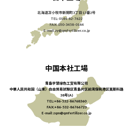
北海道苫小牧市新開町3丁目13番2号
TEL: 0144-82-7622
FAX: 050-3458-0144
E-mail: zy@qmfertilizer.co.jp
中国本社工場
青島宇慧绿色工贸有限公司
中華人民共和国（山東）自由貿易試験区青島片区前湾保税港区莫斯科路
38号(A)
TEL:+86-532-86768360
FAX:+86-532-86766723
E-mail: zqm@qmfertilizer.co.jp