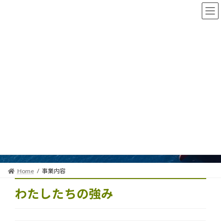
コ
ナ
ン
ビ
テ
ゲ
ン
ー
ツ
シ
へ
ョ
ス
ン
キ
に
ッ
移
プ
動
事業内容
Home
事業内容
わたしたちの強み